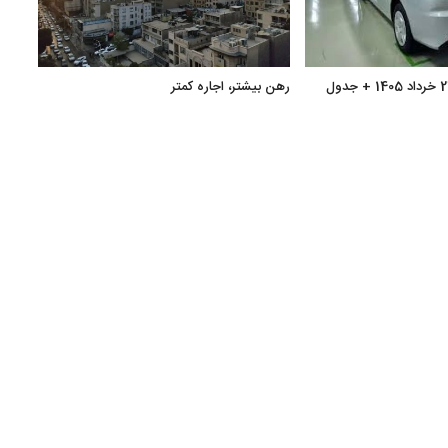
رهن بیشتر، اجاره کمتر
رشد م
املا