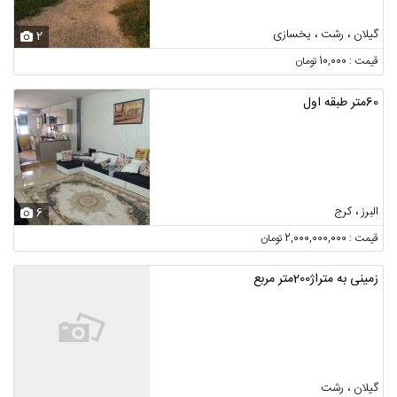
گیلان ، رشت ، یخسازی
2
قیمت : 10,000 تومان
60متر طبقه اول
البرز ، کرج
6
قیمت : 2,000,000,000 تومان
زمینی به متراژ200متر مربع
گیلان ، رشت