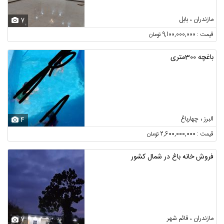
مازندران ، بابل
7
قیمت : 9,100,000,000 تومان
باغچه 300متری
البرز ، چهارباغ
4
قیمت : 2,600,000,000 تومان
فروش خانه باغ در شمال کشور
مازندران ، قائم شهر
7