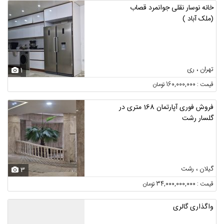
خانه نوسار نقلی جوانمرد قصاب
(ملک آباد )
تهران ، ری
1
قیمت : 160,000,000 تومان
فروش فوری آپارتمان 168 متری در
گلسار رشت
گیلان ، رشت
3
قیمت : 34,000,000,000 تومان
واگذاری گالری