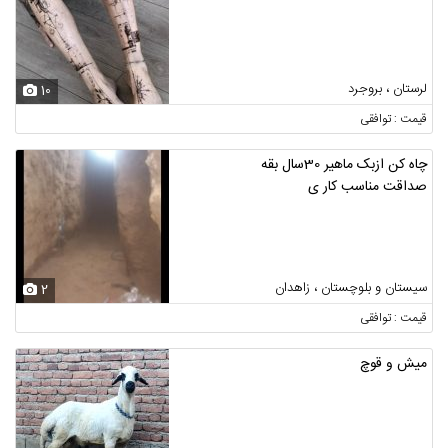
لرستان ، بروجرد
10
قیمت : توافقی
چاه کن ازبک ماهیر 30سال بقه
صداقت مناسب کار ی
سیستان و بلوچستان ، زاهدان
2
قیمت : توافقی
میش و قوچ