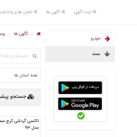
⫸ ثبت آگهی
⫸ آگهی ها
⫸ نشان ها و یادداشت
آگهی ها
وسا
خودرو
سمند
جستجو پیشرف
تاکسی گردشی کرج سمن
مدل 93