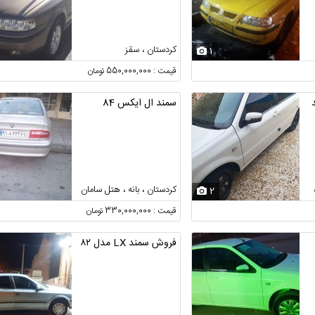
کردستان ، سقز
1
قیمت : 550,000,000 تومان
سمند ال ایکس 84
کردستان ، بانه ، هتل سامان
2
قیمت : 330,000,000 تومان
فروش سمند LX مدل ۸۲