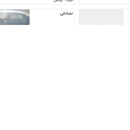
قیمت : توافقی
تصادفی
چهارمحال و بختیاری ، آلونی
قیمت : 200,000,000 تومان
سمند سفید مدل 98
لرستان ، خرم آباد
5
قیمت : 590,000,000 تومان
حواله سمند سورن پلاس