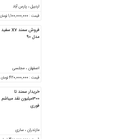
اردبیل ، پارس آباد
قیمت : 1,100,000,000 تومان
فروش سمند X7 سفید
مدل 90
اصفهان ، مجلسی
قیمت : 420,000,000 تومان
خریدار سمند تا
300میلیون نقد میباشم
فوری
مازندران ، ساری