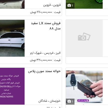
قزوین ، قزوین
1
قیمت : 270,000,000 تومان
فروش سمند LX سفید
مدل 88
البرز ، فردیس ، شهرک ارم
قیمت : 320,000,000 تومان
حواله سمند سورن پلاس
خوزستان ، شادگان
1