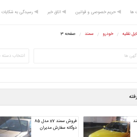
 ها
⫸ حریم خصوصی و قوانین
⫸ اتاق خبر
⫸ رسیدگی به شکایات
یل نقلیه
خودرو
سمند
صفحه 3
انتخاب دسته 
ته
د
فروش سمند x7 مدل 85
دوگانه سفارش مدیران