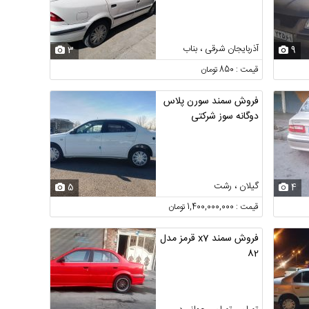
آذربایجان شرقی ، بناب
3
9
قیمت : 850 تومان
فروش سمند سورن پلاس
دوگانه سوز شرکتی
گیلان ، رشت
5
4
قیمت : 1,400,000,000 تومان
فروش سمند x7 قرمز مدل
82