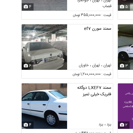
تهران ، تهران ، جوانمرد
قصاب
4
5
قیمت : 355,000,000 تومان
سمند سورن ef7
تهران ، تهران ، خاوران
6
3
قیمت : 1,200,000,000 تومان
سمند LXEF7 دوگانه
فابریک خیلی تمیز
یزد ، یزد
4
2