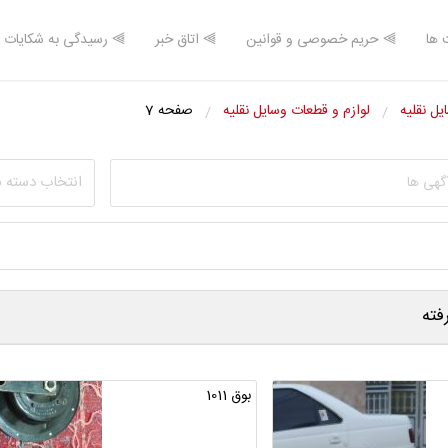
 ها
⫸ حریم خصوصی و قوانین
⫸ اتاق خبر
⫸ رسیدگی به شکایات
یل نقلیه
لوازم و قطعات وسایل نقلیه
صفحه 7
انتخاب دسته 
ته
بوق 1011