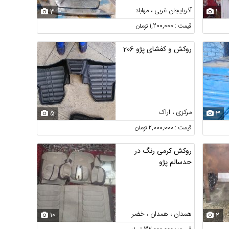
آذربایجان غربی ، مهاباد
3
1
قیمت : 1,200,000 تومان
روکش و کفشای پژو 206
مرکزی ، اراک
5
3
قیمت : 2,000,000 تومان
روکش کرمی رنگ در
حدسالم پژو
همدان ، همدان ، خضر
10
2