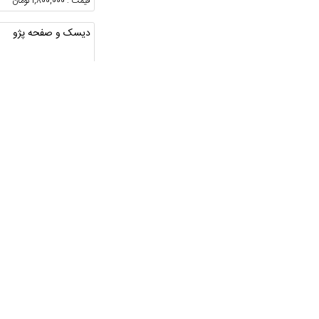
قیمت : 1,800,000 تومان
دیسک و صفحه پژو
گیلان ، تالش
قیمت : 6,500,000 تومان
قطعات خودرو های چین
بوشهر ، بوشهر
قیمت : توافقی
چراغ جلو 206با خطر