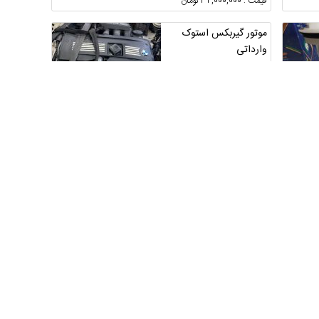
قیمت : 32,000,000 تومان
موتور گیربکس استوک
وارداتی
تهران ، تهران ، بازار
4
1
قیمت : توافقی
رینگ 15صلیبی رخ تراش
بدون جوش یاچیزی دیگه
به همراه لاستیک خا...
مازندران ، بهشهر
1
4
قیمت : 26,000,000 تومان
تولیدکننده شمع خودرو