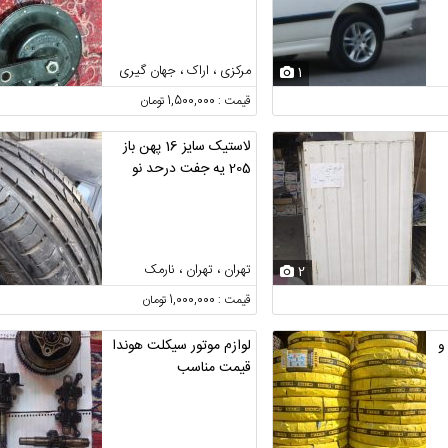
مرکزی ، اراک ، جهان گیری
1
قیمت : 1,500,000 تومان
لاستیک سایز 16 پهن باز
205 یه جفت درحد نو
تهران ، تهران ، نارمک
2
قیمت : 1,000,000 تومان
و
لوازم موتور سیکلت هوندا
قیمت مناسب