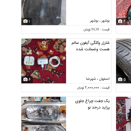
بوشهر ، بوشهر
1
6
قیمت : 111,111 تومان
شارژر وکلگی آیفون سالم
هست وضمانت شده
اصفهان ، شهرضا
6
5
قیمت : 2,000,000 تومان
یک جفت چراغ جلوی
پراید درحد نو