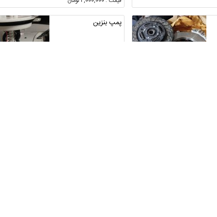
قیمت : 2,000,000 تومان
پمپ بنزین
البرز ، فردیس
3
قیمت : 2,000,000 تومان
ی
لوازم یدکی پژو 2008 508
407 و ds وc3 c5
تهران ، تهران
1
قیمت : توافقی
 عقب
پراید مدل ۸۴