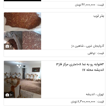
قیمت : 42,000,000 تومان
بذر ترب
آذربایجان غربی ، شاهین دژ
2
قیمت : توافقی
3خوابه رو به نما 108متری مرکز فاز3
اندیشه محله 17
تهران ، اندیشه
10
قیمت : 8,300,000,000 تومان