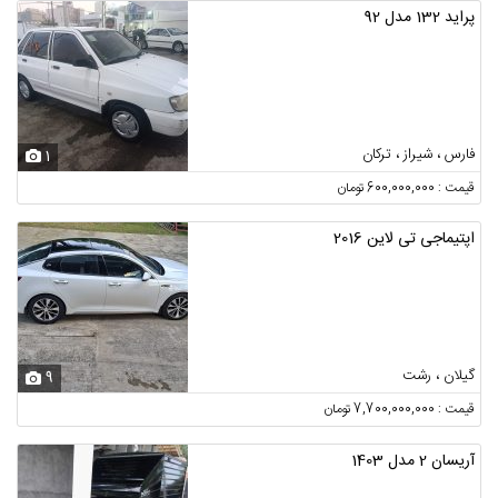
پراید 132 مدل 92
فارس ، شیراز ، ترکان
1
قیمت : 600,000,000 تومان
اپتیماجی تی لاین 2016
گیلان ، رشت
9
قیمت : 7,700,000,000 تومان
آریسان 2 مدل 1403