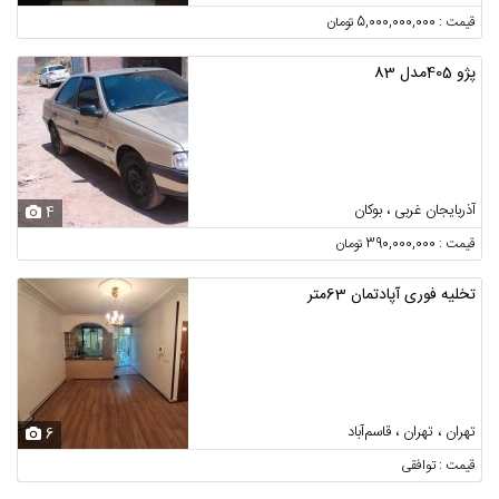
قیمت : 5,000,000,000 تومان
پژو 405مدل 83
آذربایجان غربی ، بوکان
4
قیمت : 390,000,000 تومان
تخلیه فوری آپادتمان 63متر
تهران ، تهران ، قاسم‌آباد
6
قیمت : توافقی