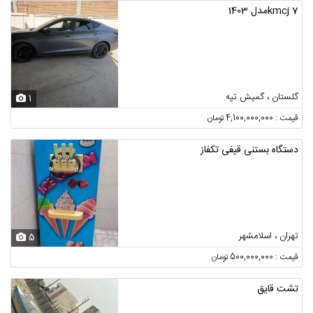
kmcj 7مدل 1403
گلستان ، گمیش تپه
1
قیمت : 4,100,000,000 تومان
دستگاه بستنی قیفی تکفاز
تهران ، اسلامشهر
5
قیمت : 500,000,000 تومان
تشت قایق