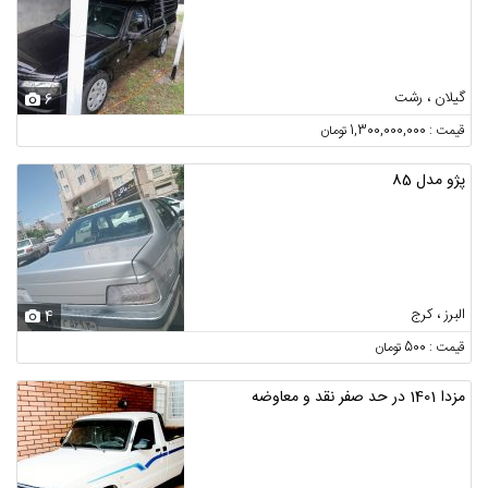
گیلان ، رشت
6
قیمت : 1,300,000,000 تومان
پژو مدل 85
البرز ، کرج
4
قیمت : 500 تومان
مزدا 1401 در حد صفر نقد و معاوضه