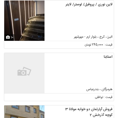
لاین نوری / پروفیل/ لوستر/ لاینر
البرز ، کرج ، بلوار ارم - مهرشهر
10
قیمت : 245,000 تومان
استابنا
هرمزگان ، بندرعباس
قیمت : توافقی
فروش آپارتمان دو خوابه مولانا 3
کوچه آذرخش 2