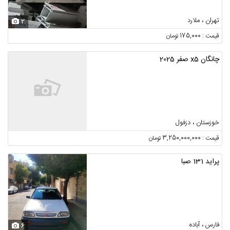
تهران ، ملارد
2
قیمت : 175,000 تومان
چانگان x5 صفر 2025
خوزستان ، دزفول
قیمت : 3,250,000,000 تومان
پراید 131 صبا
فارس ، آباده
6