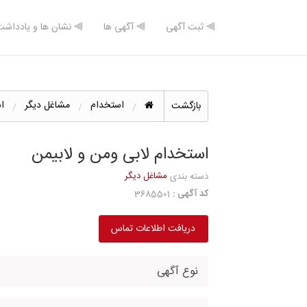
⫸ ثبت آگهی
⫸ آگهی ها
⫸ نشان ها و یادداشت
استخدام
مشاغل دیگر
ا
بازگشت
استخدام لابی ومن و لابیمن
مشاغل دیگر
دسته بندی
کد آگهی :
3685501
دریافت اطلاعات تماس
نوع آگهی