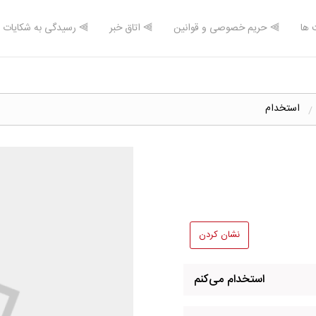
 ها
⫸ حریم خصوصی و قوانین
⫸ اتاق خبر
⫸ رسیدگی به شکایات
استخدام
نشان کردن
استخدام می‌کنم