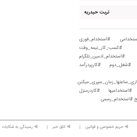
تربت حیدریه
#استخدامی #استخدام_فوری
 #کسب_کار_نیمه_وقت‌
خدام_ادمین_تلگرام
یی #شغل_دوم #کارپردرآمد
زی_ساعتها_زمان_سپری_میکنن
استخدامیها #کاردرمنزل
ج #استخدام_رسمی
⫸ حریم خصوصی و قوانین
⫸ اتاق خبر
⫸ رسیدگی به شکایات