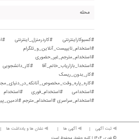
محله
#کسبوکاراینترنتی #کاردرمنزل_اینترنتی 
#استخدام_تایپیست_آنلاین_و_تلگرام
#استخدام_مترجم_غیر_حضوری #است
#استخدا_بازاریاب_خانم_آقا #کار_دانشجو
#کار_بدون_ریسک
#کاره_پاره_وقت_مخصوص_آنانکه_در_دنیای_مجا
#استخدامی #استخدام_فوری #استخدام #
#استخدام_سراسری #استخدام_مترجم #ادمین_پی
⫸ ثبت آگهی
⫸ آگهی ها
⫸ نشان ها و یادداشت ها
© فوری 1404 | کلیه حقوق محفوظ است