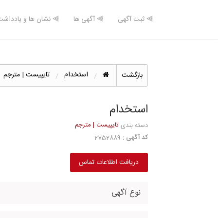
⫸ ثبت آگهی
⫸ آگهی ها
⫸ نشان ها و یادداشت
استخدام
تایپیست | مترجم
بازگشت
استخدام
تایپیست | مترجم
دسته بندی
کد آگهی :
2752889
دریافت اطلاعات تماس
نوع آگهی