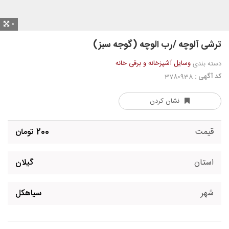
0
ترشی آلوچه /رب الوچه (گوجه سبز)
وسایل آشپزخانه و برقی خانه
دسته بندی
کد آگهی :
3780938
نشان کردن
قیمت
200 تومان
استان
گیلان
شهر
سیاهکل