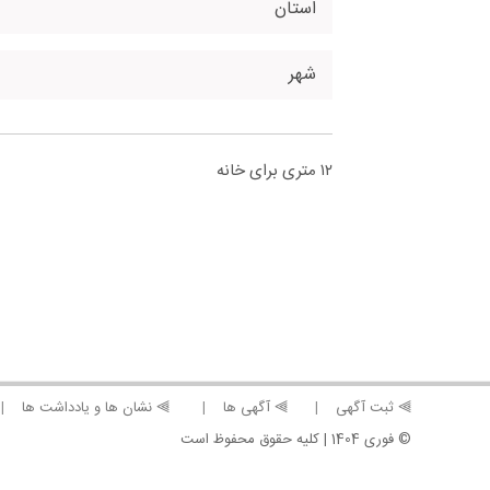
استان
شهر
۱۲ متری برای خانه
⫸ ثبت آگهی
⫸ آگهی ها
⫸ نشان ها و یادداشت ها
© فوری 1404 | کلیه حقوق محفوظ است