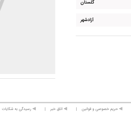
گلستان
آزادشهر
⫸ حریم خصوصی و قوانین
⫸ اتاق خبر
⫸ رسیدگی به شکایات