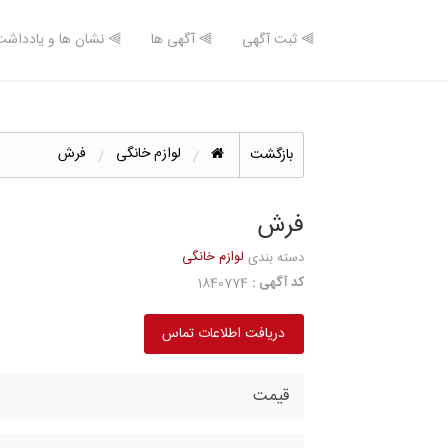
⫸ ثبت آگهی
⫸ آگهی ها
⫸ نشان ها و یادداشت
لوازم خانگی
فرش
بازگشت
فرش
لوازم خانگی
دسته بندی
کد آگهی :
1840774
دریافت اطلاعات تماس
قیمت