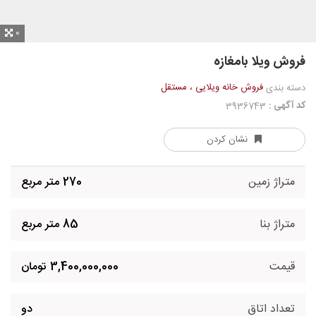
0
فروش ویلا بامغازه
فروش خانه ویلایی ، مستقل
دسته بندی
کد آگهی :
3936743
نشان کردن
متراژ زمین
270 متر مربع
متراژ بنا
85 متر مربع
قیمت
3,400,000,000 تومان
تعداد اتاق
دو