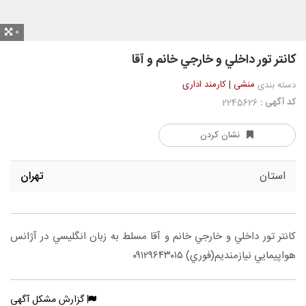
0
كانتر تور داخلي و خارجي خانم و آقا
منشی | کارمند اداری
دسته بندی
کد آگهی :
2245626
نشان کردن
استان
تهران
كانتر تور داخلي و خارجي خانم و آقا مسلط به زبان انگليسي در آژانس
هواپيمايي نيازمنديم(فوري) ٠٩١٢٩٦٤٣٠١٥
گزارش مشکل آگهی