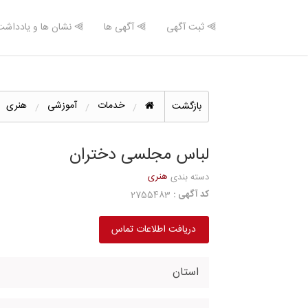
⫸ ثبت آگهی
⫸ آگهی ها
⫸ نشان ها و یادداشت
خدمات
آموزشی
هنری
بازگشت
لباس مجلسی دختران
هنری
دسته بندی
کد آگهی :
2755483
دریافت اطلاعات تماس
استان