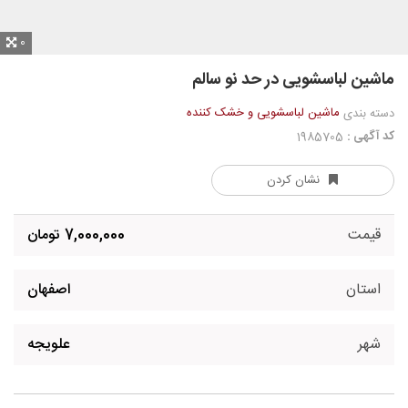
0
ماشین لباسشویی در حد نو سالم
ماشین لباسشویی و خشک کننده
دسته بندی
کد آگهی :
1985705
نشان کردن
قیمت
7,000,000 تومان
استان
اصفهان
شهر
علویجه