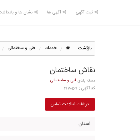
⫸ ثبت آگهی
⫸ آگهی ها
⫸ نشان ها و یادداشت
خدمات
فنی و ساختمانی
بازگشت
نقاش ساختمان
فنی و ساختمانی
دسته بندی
کد آگهی :
1970169
دریافت اطلاعات تماس
استان