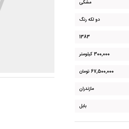
مشکی
دو لکه رنگ
1383
300,000 کیلومتر
67,500,000 تومان
مازندران
بابل