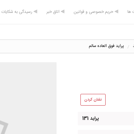
 ها
⫸ حریم خصوصی و قوانین
⫸ اتاق خبر
⫸ رسیدگی به شکایات
پراید فوق العاده سالم
نشان کردن
پراید 131