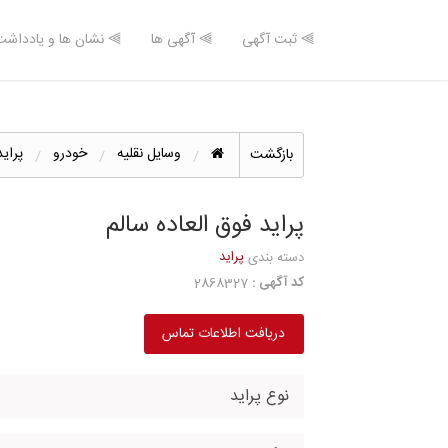
⫸ ثبت آگهی
⫸ آگهی ها
⫸ نشان ها و یادداشت
وسایل نقلیه
خودرو
پراید
بازگشت
پراید فوق العاده سالم
پراید
دسته بندی
کد آگهی :
2868327
دریافت اطلاعات تماس
نوع پراید