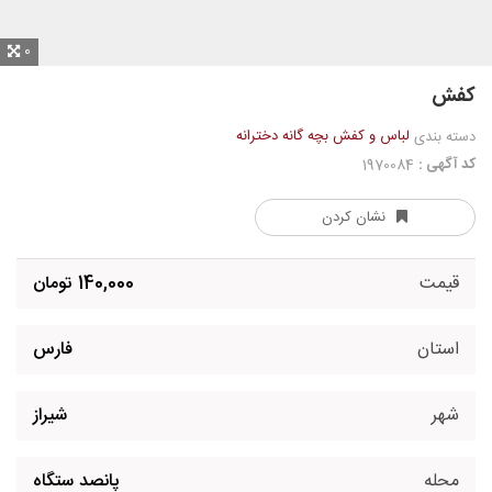
0
کفش
لباس و کفش بچه گانه دخترانه
دسته بندی
کد آگهی :
1970084
نشان کردن
قیمت
140,000 تومان
استان
فارس
شهر
شیراز
محله
پانصد ستگاه