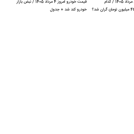
قیمت خودرو امروز 8 مرداد 1405 / کدام
قیمت خودرو امروز 4 مرداد 1405 / نبض بازار
کراس‌اوور مونتاژی 420 میلیون تومان گران شد؟
خودرو کند شد + جدول
+ جد