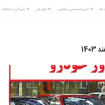
 ها
⫸ حریم خصوصی و قوانین
⫸ اتاق خبر
⫸ رسیدگی به شکایات