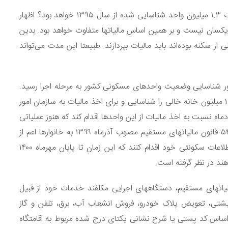
وی در پاسخ به این سوال که آیا مبنای شروع محاسبه مالیات ۱.۳ میلیون واحد شناسایی شده از سال ۱۳۹۵ خواهد بود؟ اظهار
دن واحدها یکسان نیست و بر همین اساس مالیاتها متفاوت خواهد بود. بدین
 سکنه بوده‌اند باید مالیات بپردازند. طبیعتا این مدت می‌تواند
املاک و اسکان به منظور شناسایی وضعیت واحدهای مسکونی کشور به مرحله اجرا رسید.
شهریورماه سال گذشته وزارت راه و شهرسازی اعلام کرد که ۱.۳ میلیون خانه خالی را شناسایی و برای اخذ مالیات به سازمان امور
ادماه نسبت به اخذ مالیات از این واحدها اقدام کند که هنوز عملیاتی
نشده است. از ۱۹ فروردین ماه ۱۴۰۰ نیز طبق اصلاحیه ماده ۵۴ قانون مالیاتهای مستقیم مصوب آذرماه ۱۳۹۹ به خانوارها اعم از
مالک و مستاجر دو ماه مهلت داده شد تا نسبت به ثبت اطلاعات سکونتی خود اقدام کنند که این زمان تا پایان مهرماه ۱۴۰۰
دهند در نظر گرفته است.
ه ۸ اصلاحیه ماده ۵۴ مکرر قانون مالیاتهای مستقیم، دستگاههای اجرایی مکلفند خدمات خود از قبیل
شتی، تعویض پلاک خودرو، فروش انشعاب آب، برق، تلفن و گاز
 اساس کد پستی یا شرح نشانی یکتای درج شده مربوط به اقامتگاه