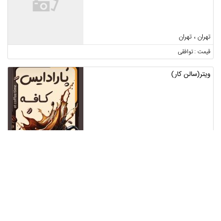
تهران ، تهران
قیمت : توافقی
ویتر(سالن کار)
تهران ، پردیس
1
قیمت : توافقی
استخدام کارگر ساده برای نماکار