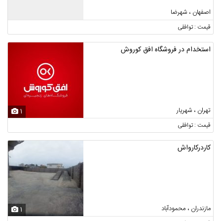
اصفهان ، شهرضا
قیمت : توافقی
استخدام در فروشگاه افق کوروش
تهران ، شهریار
1
قیمت : توافقی
کاردرکارواش
مازندران ، محمودآباد
1