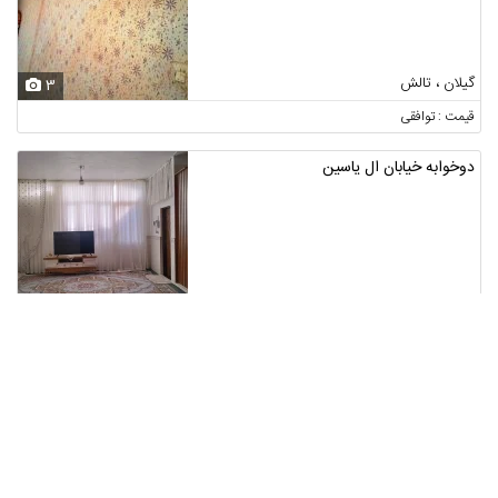
گیلان ، تالش
3
قیمت : توافقی
دوخوابه خیابان ال یاسین
قم ، قم
6
قیمت : توافقی
خانه مسکونی