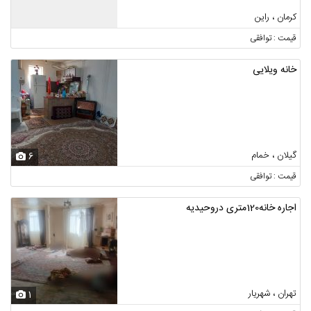
کرمان ، راین
قیمت : توافقی
خانه ویلایی
گیلان ، خمام
6
قیمت : توافقی
اجاره خانه120متری دروحیدیه
تهران ، شهریار
1