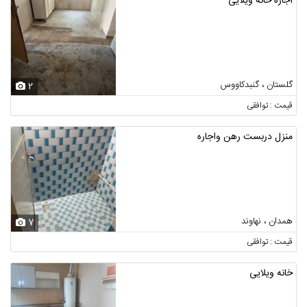
اجاره خانه ویلایی
گلستان ، گنبدکاووس
2
قیمت : توافقی
منزل دربست رهن واجاره
همدان ، نهاوند
7
قیمت : توافقی
خانه ویلایی