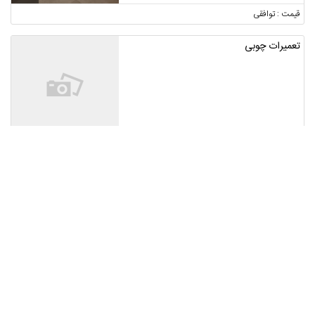
قیمت : توافقی
تعمیرات چوبی
اصفهان ، اصفهان
قیمت : توافقی
جوشکاری و قفل سازی کلیدسازی
البرز ، فردیس
3
قیمت : توافقی