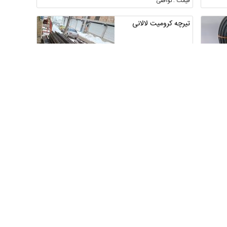
قیمت : توافقی
تیرچه کرومیت لالانی
تهران ، فشم
6
4
قیمت : 88,000 تومان
پخش قارچ فله وبسته
بندی
خوزستان ، دزفول
4
2
قیمت : 115 تومان
مشارکت در پخش خرما