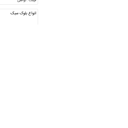
قیمت : توافقی
انواع بلوک سبک
آذربایجان شرقی ، تبریز
قیمت : 15,000 تومان
فروش و تامین چوب
گیلان ، صومعه سرا
قیمت : 10 تومان
خرید ضایعات آهن مس