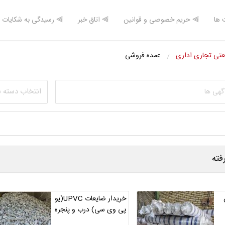
 ها
⫸ حریم خصوصی و قوانین
⫸ اتاق خبر
⫸ رسیدگی به شکایات
تی تجاری اداری
عمده فروشی
انتخاب دسته 
ته
خریدار ضایعات UPVC(یو
پی وی سی) درب و پنجره