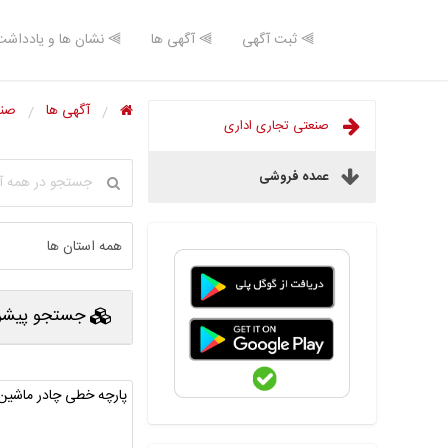
⫸ ثبت آگهی
⫸ آگهی ها
⫸ نشان ها و یادداشت
آگهی ها
صنع
صنعتی تجاری اداری
عمده فروشی
جستجو پیشرف
پارچه خطی چادر ماشین