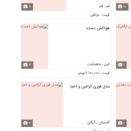
قم ، قم
8
10
قیمت : توافقی
هواکش دمنده
البرز ، ماهدشت
3
1
قیمت : 2,100,000 تومان
مدل فوری کراتین و احیا
گلستان ، گرگان
2
1