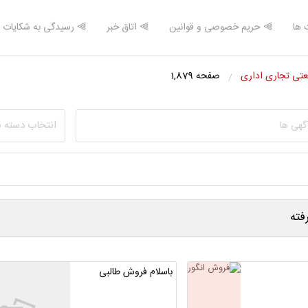
 ها
⫸ حریم خصوصی و قوانین
⫸ اتاق خبر
⫸ رسیدگی به شکایات
تی تجاری اداری
صفحه 1,879
انتخاب دسته 
ته
باسلام فروش طالبی