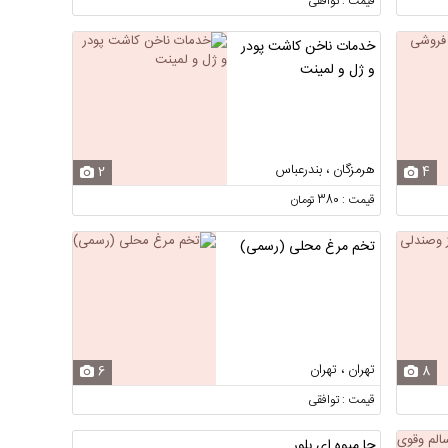
قیمت : توافقی
خدمات ناخن کاشت پودر
و ژل و لمینت
هرمزگان ، بندرعباس
2
4
قیمت : 380 تومان
تخم مرغ محلی (رسمی)
تهران ، تهران
6
8
قیمت : توافقی
جا میوه ای بلور