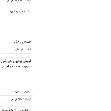
قیمت : 100,000 تومان
لیفت مژه و ابرو
گلستان ، گرگان
قیمت : توافقی
فروش بهترین خیارشور
بصورت عمده در ایران
زنجان ، زنجان
قیمت : 250 تومان
عرقیات دو آتیشه میمند