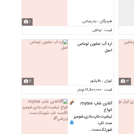
هرمزگان ، بندرعباس
1
قیمت : توافقی
اره آب صابون توماس
اصل
تهران ، باقرشهر
4
3
قیمت : 18,500,000 تومان
آنلاین شاپ mytee
انواع
تیشرت،تاپ،بادی،شومیز
ست تاپ
شورتک،ست...