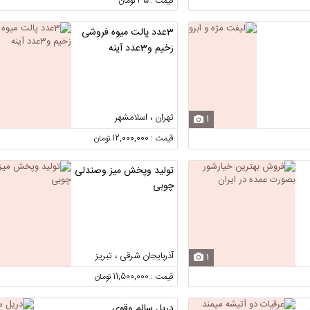
قیمت : 35 تومان
3عدد پالت میوه فروشی
زخیم و3عدد آینه
تهران ، اسلامشهر
1
قیمت : 12,000,000 تومان
تولید وپخش میز وصندلی
چوبی
آذربایجان شرقی ، تبریز
1
قیمت : 11,500,000 تومان
دریل سالم‌ وقوی