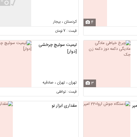
کردستان ، بیجار
4
قیمت : 7 تومان
لیمیت سوئیچ چرخشی
[دوار]
تهران ، تهران ، صادقیه
3
قیمت : توافقی
مقداری ابزار نو