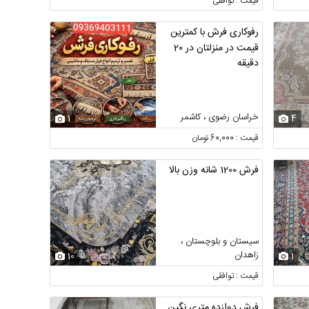
قیمت : توافقی
رفوکاری فرش با کمترین
قیمت در منزلتان در 20
دقیقه
خراسان رضوی ، کاشمر
1
4
قیمت : 60,000 تومان
فرش 1200 شانه وزن بالا
سیستان و بلوچستان ،
زاهدان
10
1
قیمت : توافقی
فرش دوازده متری نگین