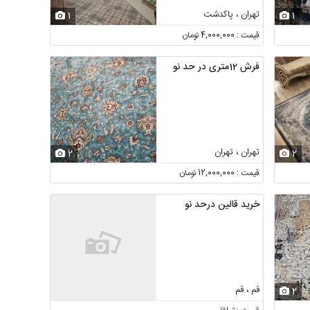
تهران ، پاکدشت
1
1
قیمت : 4,000,000 تومان
فرش 12متری در حد نو
تهران ، تهران
2
2
قیمت : 12,000,000 تومان
خرید قالین درحد نو
قم ، قم
2