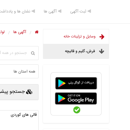
⫸ ثبت آگهی
⫸ آگهی ها
⫸ نشان ها و یادداشت
آگهی ها
لوا
وسایل و تزئینات خانه
فرش، گلیم و قالیچه
جستجو پیشرف
قالی های کوردی