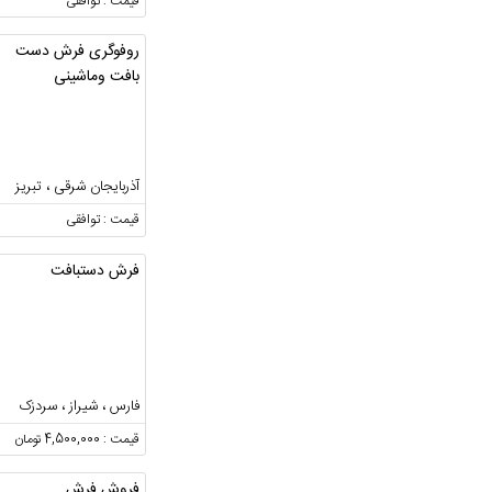
قیمت : توافقی
روفوگری فرش دست
بافت وماشینی
آذربایجان شرقی ، تبریز
قیمت : توافقی
فرش دستبافت
فارس ، شیراز ، سردزک
قیمت : 4,500,000 تومان
فروش فرش