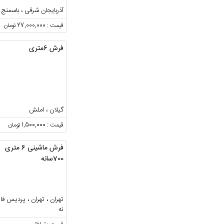
آذربایجان شرقی ، باسمنج
قیمت : 27,000,000 تومان
فرش 6متری
گیلان ، املش
قیمت : 1,500,000 تومان
فرش ماشینی 6 متری
700سانه
تهران ، تهران ، پردیس فاز
نه