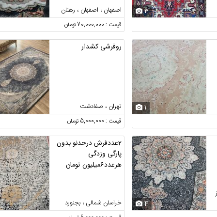
اصفهان ، اصفهان ، رهنان
3
قیمت : 70,000,000 تومان
روفرشی کشدار
تهران ، صفادشت
1
قیمت : 5,000,000 تومان
2عددفرش درحدنو بدون
پارگی وزدگی
هرعدد6میلیون تومان
خراسان شمالی ، بجنورد
4