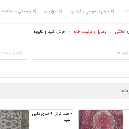
 ها
⫸ حریم خصوصی و قوانین
⫸ اتاق خبر
⫸ رسیدگی به شکایات
زم خانگی
وسایل و تزئینات خانه
فرش، گلیم و قالیچه
انتخاب دسته 
ته
2 عدد فرش 9 متری نگین
مشهد