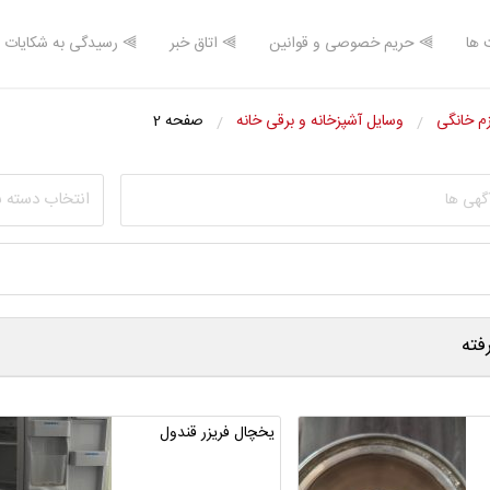
 ها
⫸ حریم خصوصی و قوانین
⫸ اتاق خبر
⫸ رسیدگی به شکایات
زم خانگی
وسایل آشپزخانه و برقی خانه
صفحه 2
انتخاب دسته 
ته
یخچال فریزر قندول