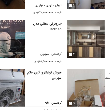
تهران ، تهران ، نیاوران
1
قیمت : 40,000,000 تومان
جاروبرقی سطلی مدل
sernzo
کردستان ، مریوان
4
قیمت : 8,500,000 تومان
فروش کولرگازی گری خانم
‌دست‌چاقوچنگال.
سهرابی
کردستان ، بانه
7