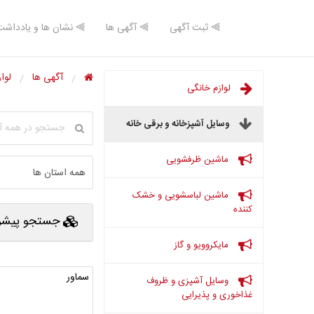
⫸ ثبت آگهی
⫸ آگهی ها
⫸ نشان ها و یادداشت
آگهی ها
لوا
لوازم خانگی
وسایل آشپزخانه و برقی خانه
ماشین ظرفشویی
ماشین لباسشویی و خشک
کننده
جستجو پیشرف
مایکروویو و گاز
سماور
وسایل آشپزی و ظروف
غذاخوری و پذیرایی