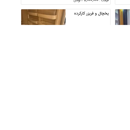
قیمت : 35,000,000 تومان
یخچال و فریزر کارکرده
تهران ، تهران
4
1
قیمت : 14,000,000 تومان
خرید لوازم خانگی با
کالاپی بانک ملی
فارس ، شیراز
1
2
قیمت : 29,900,000 تومان
پنکه شارژی برند YSH