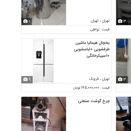
تهران ، تهران
1
3
قیمت : توافقی
یخچال هیمالیا ماشین
ظرفشویی +لباسشویی
+اسپیکرخانگی
تهران ، قرچک
9
3
قیمت : 175,000,000 تومان
چرخ گوشت صنعتی