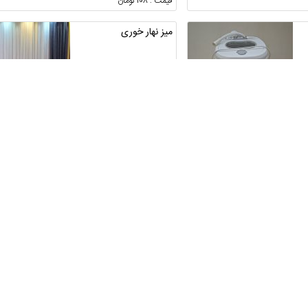
قیمت : 108 تومان
میز نهار خوری
هرمزگان ، میناب
1
قیمت : 130,000,000 تومان
میزناهارخوری پلی مری
تهران ، تهران ، خانی‌آباد نو
1
قیمت : 65,000,000 تومان
برنج درجه 1 هاشمی