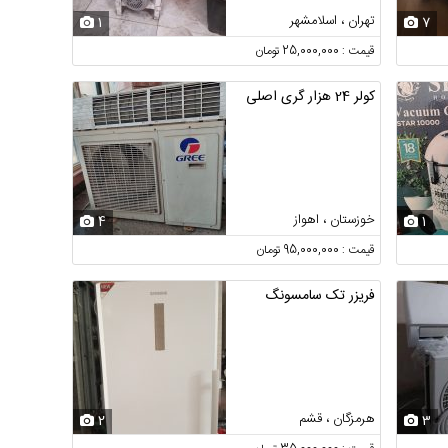
تهران ، اسلامشهر
1
7
قیمت : 25,000,000 تومان
کولر 24 هزار گری اصلی
خوزستان ، اهواز
4
1
قیمت : 95,000,000 تومان
فریزر تک سامسونگ
هرمزگان ، قشم
2
3