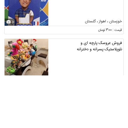
خوزستان ، اهواز ، گلستان
10
قیمت : 300 تومان
فروش عروسک پارچه ای و
نئوپلاستیک پسرانه و دخترانه
فارس ، شیراز
3
قیمت : 2,300,000 تومان
گهواره تابی