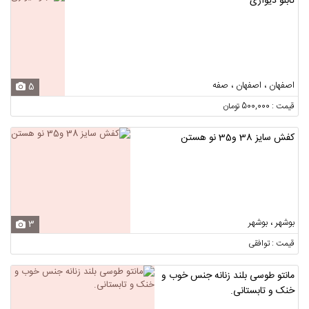
تابلو دیواری
اصفهان ، اصفهان ، صفه
5
قیمت : 500,000 تومان
کفش سایز 38 و35 نو هستن
بوشهر ، بوشهر
3
قیمت : توافقی
مانتو طوسی بلند زنانه جنس خوب و
خنک و تابستانی.