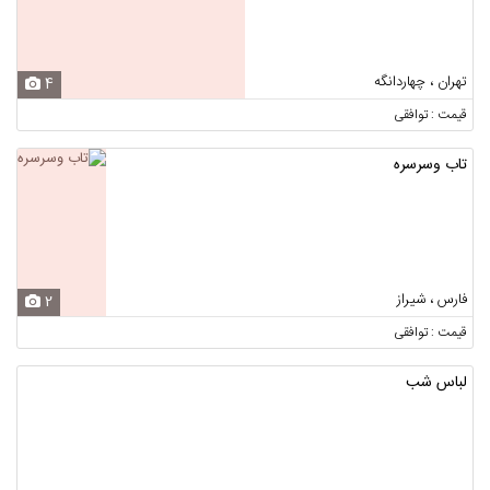
تهران ، چهاردانگه
4
قیمت : توافقی
تاب وسرسره
فارس ، شیراز
2
قیمت : توافقی
لباس شب