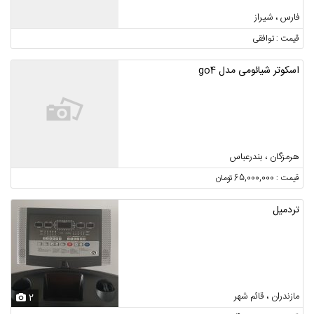
فارس ، شیراز
قیمت : توافقی
اسکوتر شیائومی مدل go4
هرمزگان ، بندرعباس
قیمت : 65,000,000 تومان
تردمیل
مازندران ، قائم شهر
2