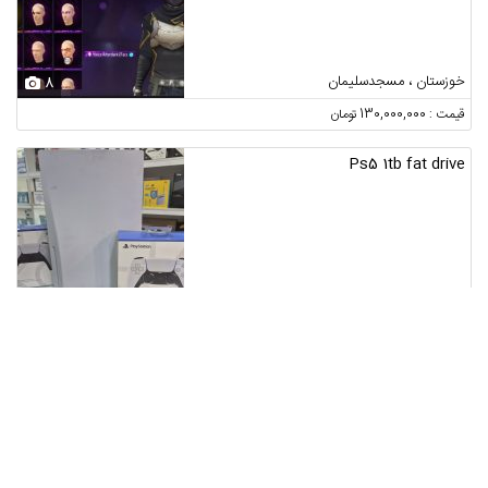
خوزستان ، مسجدسلیمان
8
قیمت : 130,000,000 تومان
Ps5 1tb fat drive
تهران ، تهران ، میدان حرمیدان ولیعصر
3
قیمت : 89,000,000 تومان
دوچرخه همراه اسکوتر اشانتیون