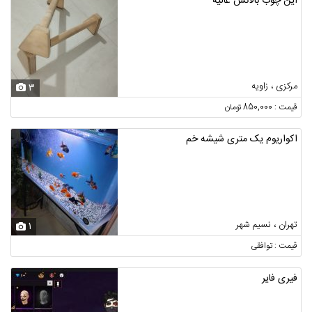
این چوب بالانس عالیه
مرکزی ، زاویه
3
قیمت : 850,000 تومان
اکواریوم یک متری شیشه خم
تهران ، نسیم شهر
1
قیمت : توافقی
فیری فایر