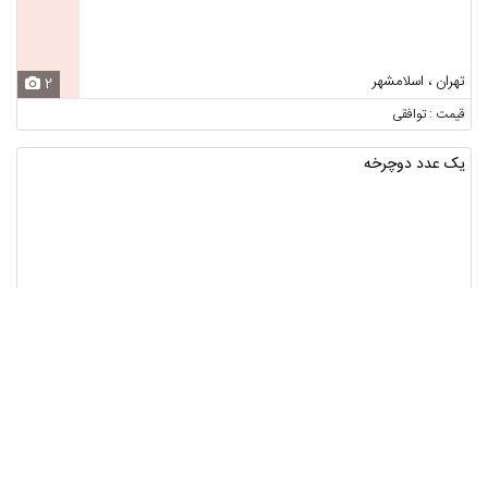
تهران ، اسلامشهر
2
قیمت : توافقی
یک عدد دوچرخه
همدان ، همدان
4
قیمت : توافقی
کتاب های کنکوری رشته ریاضی
فیزیک