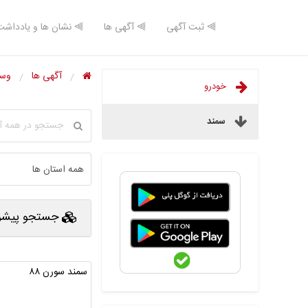
⫸ ثبت آگهی
⫸ آگهی ها
⫸ نشان ها و یادداشت
آگهی ها
وسا
خودرو
سمند
جستجو پیشرف
سمند سورن ۸۸