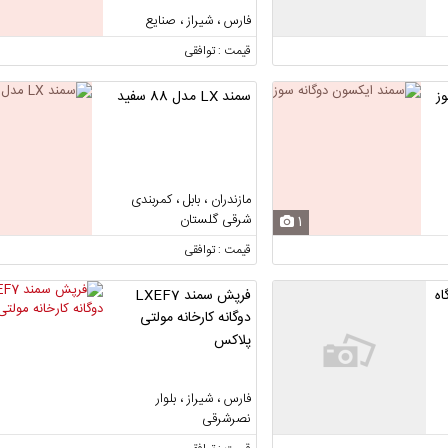
فارس ، شیراز ، صنایع
قیمت : توافقی
ز
سمند LX مدل 88 سفید
مازندران ، بابل ، کمربندی
شرقی گلستان
1
قیمت : توافقی
ه
فرپش سمند LXEF7
دوگانه کارخانه مولتی
پلاکس
فارس ، شیراز ، بلوار
نصرشرقی