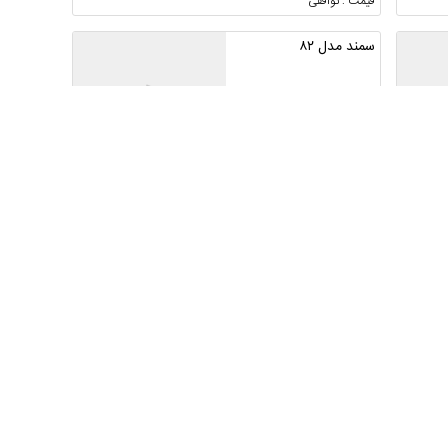
قیمت : توافقی
سمند مدل ۸۲
لرستان ، بروجرد ، راهنمایی
قیمت : توافقی
سمند ال ایکس مدل 91
گیلان ، رشت ، لاکانشهر
1
قیمت : توافقی
سمند EF7 تاکسی 1401