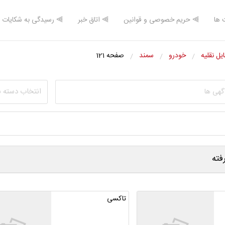
 ها
⫸ حریم خصوصی و قوانین
⫸ اتاق خبر
⫸ رسیدگی به شکایات
یل نقلیه
خودرو
سمند
صفحه 121
انتخاب دسته 
ته
تاکسی