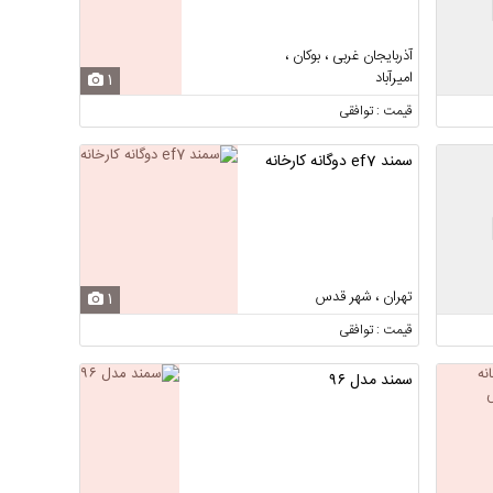
آذربایجان غربی ، بوکان ،
امیرآباد
1
قیمت : توافقی
سمند ef7 دوگانه کارخانه
تهران ، شهر قدس
1
قیمت : توافقی
سمند مدل ۹۶