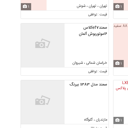
تهران ، تهران ، شوش
1
1
قیمت : توافقی
سمندef7کلاس
۱۶موتوربوش آلمان
خراسان شمالی ، شیروان
1
قیمت : توافقی
سمند مدل 1383 بیرنگ
مازندران ، گلوگاه
1