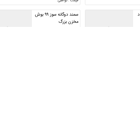
قیمت : توافقی
د
سمند دوگانه سوز ۹۹ بوش
مخزن بزرگ
گلستان ، بندر ترکمن
قیمت : توافقی
سمندLXساده۹۴
بوشهر ، بوشهر ، تماس
قیمت : توافقی
سمند ای اف سون مدل ۹۱