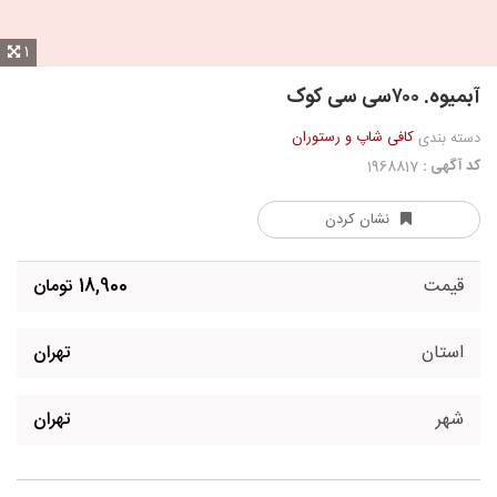
1
آبمیوه. ۷۰۰سی سی کوک
کافی شاپ و رستوران
دسته بندی
کد آگهی :
1968817
نشان کردن
قیمت
18,900 تومان
استان
تهران
شهر
تهران