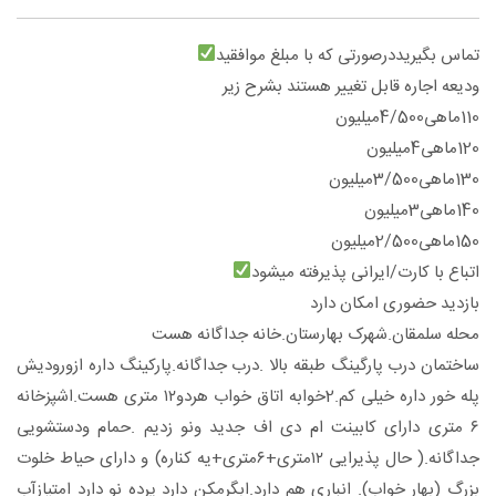
تماس بگیریددرصورتی که با مبلغ موافقید
ودیعه اجاره قابل تغییر هستند بشرح زیر
110ماهی4/500میلیون
120ماهی4میلیون
130ماهی3/500میلیون
140ماهی3میلیون
150ماهی2/500میلیون
اتباع با کارت/ایرانی پذیرفته میشود
بازدید حضوری امکان دارد
محله سلمقان.شهرک بهارستان.خانه جداگانه هست
ساختمان درب پارگینگ طبقه بالا .درب جداگانه.پارکینگ داره ازورودیش
پله خور داره خیلی کم.2خوابه اتاق خواب هردو۱۲ متری هست.اشپزخانه
۶ متری دارای کابینت ام دی اف جدید ونو زدیم .حمام ودستشویی
جداگانه.( حال پذیرایی ۱۲متری+۶متری+یه کناره) و دارای حیاط خلوت
بزرگ (بهار خواب). انباری هم دارد.ابگرمکن دارد پرده نو دارد امتیازآب