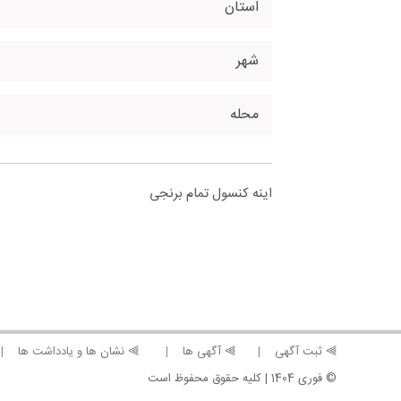
استان
شهر
محله
اینه کنسول تمام برنجی
⫸ ثبت آگهی
⫸ آگهی ها
⫸ نشان ها و یادداشت ها
© فوری 1404 | کلیه حقوق محفوظ است