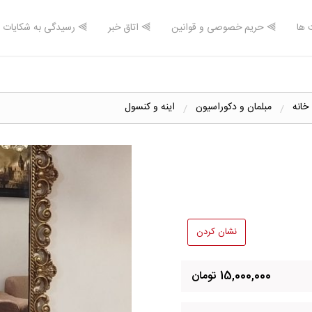
 ها
⫸ حریم خصوصی و قوانین
⫸ اتاق خبر
⫸ رسیدگی به شکایات
 خانه
مبلمان و دکوراسیون
اینه و کنسول
نشان کردن
15,000,000 تومان