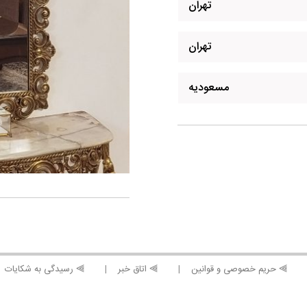
تهران
تهران
مسعودیه
⫸ حریم خصوصی و قوانین
⫸ اتاق خبر
⫸ رسیدگی به شکایات