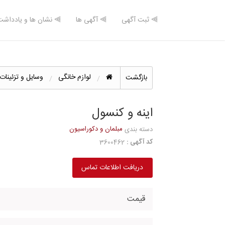
⫸ ثبت آگهی
⫸ آگهی ها
⫸ نشان ها و یادداشت
لوازم خانگی
وسایل و تزئینات
بازگشت
اینه و کنسول
مبلمان و دکوراسیون
دسته بندی
کد آگهی :
3600462
دریافت اطلاعات تماس
قیمت