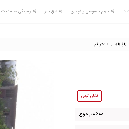
 ها
⫸ حریم خصوصی و قوانین
⫸ اتاق خبر
⫸ رسیدگی به شکایات
باغ با بنا و استخر قم
نشان کردن
600 متر مربع