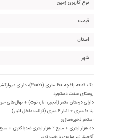
نوع کاربری زمین
قیمت
استان
شهر
یک قطعه باغچه‌ ۶۰۰ متری (۰
روستای سفت دستجرد
دارای درختان مثمر (انجیر، انار، توت) + نهال‌های جو
بنا ۱۰ متری + انبار ۴ متری (توالت داخل انبار)
استخر ذخیره‌سازی
ده هزار لیتری + منبع ۲ هزار لیتری ضدباکتری + منبع آب شستشو
آلاچیق زیر سایه‌ی درخت توت