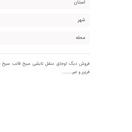
استان
شهر
محله
فروش دبگ اوجاق منقل تابشی سیخ قالب سیخ چا
فریزر و غیر………..