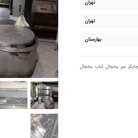
تهران
تهران
بهارستان
پکر میز یخچال کباب یخچال