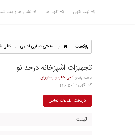
⫸ ثبت آگهی
⫸ آگهی ها
⫸ نشان ها و یادداشت
صنعتی تجاری اداری
کافی ش
بازگشت
تجهیزات اشپزخانه درحد نو
کافی شاپ و رستوران
دسته بندی
کد آگهی :
4461569
دریافت اطلاعات تماس
قیمت