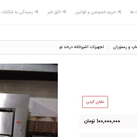
 ها
⫸ حریم خصوصی و قوانین
⫸ اتاق خبر
⫸ رسیدگی به شکایات
اپ و رستوران
تجهیزات اشپزخانه درحد نو
نشان کردن
100,000,000 تومان