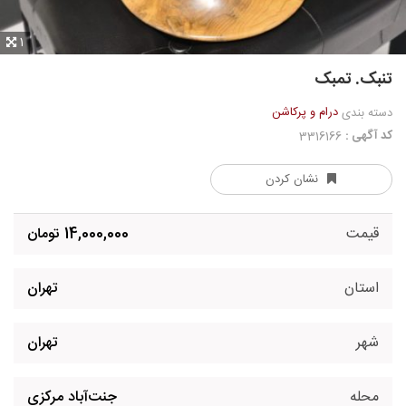
1
تنبک. تمبک
درام و پرکاشن
دسته بندی
کد آگهی :
3316166
نشان کردن
قیمت
14,000,000 تومان
استان
تهران
شهر
تهران
محله
جنت‌آباد مرکزی