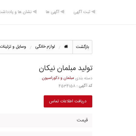
⫸ ثبت آگهی
⫸ آگهی ها
⫸ نشان ها و یادداشت
لوازم خانگی
وسایل و تزئینات
بازگشت
تولید مبلمان نیکان
مبلمان و دکوراسیون
دسته بندی
کد آگهی :
4534158
دریافت اطلاعات تماس
قیمت