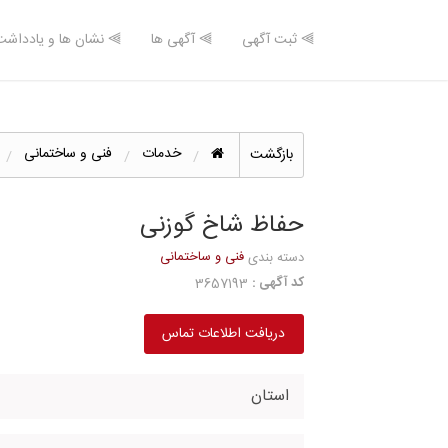
⫸ ثبت آگهی
⫸ آگهی ها
⫸ نشان ها و یادداشت
خدمات
فنی و ساختمانی
بازگشت
حفاظ شاخ گوزنی
فنی و ساختمانی
دسته بندی
کد آگهی :
3657193
دریافت اطلاعات تماس
استان