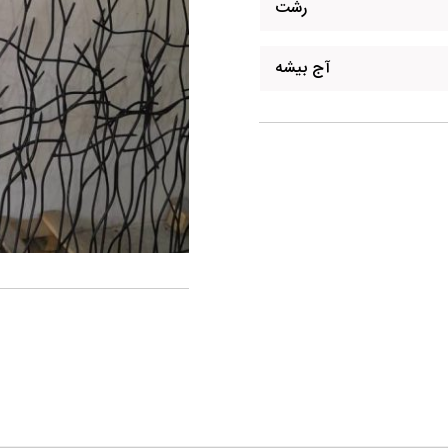
رشت
آج بیشه