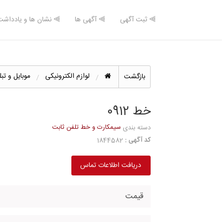
⫸ ثبت آگهی
⫸ آگهی ها
⫸ نشان ها و یادداشت
لوازم الکترونیکی
موبایل و تب
بازگشت
خط 0912
سیمکارت و خط تلفن ثابت
دسته بندی
کد آگهی :
1844582
دریافت اطلاعات تماس
قیمت