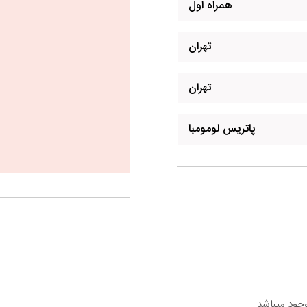
همراه اول
تهران
تهران
پاتریس لومومبا
وجود میباشد