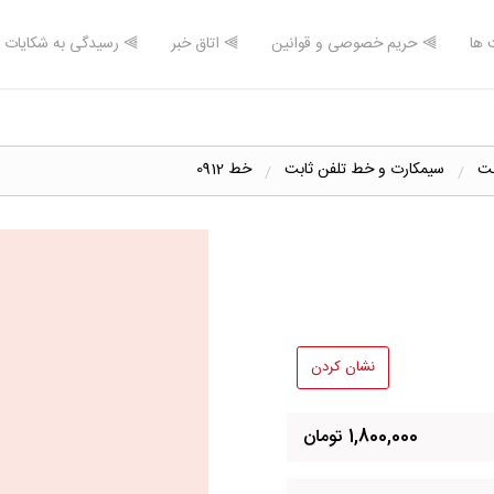
 ها
⫸ حریم خصوصی و قوانین
⫸ اتاق خبر
⫸ رسیدگی به شکایات
لت
سیمکارت و خط تلفن ثابت
خط 0912
نشان کردن
1,800,000 تومان