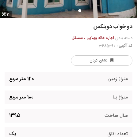
3
دو خواب دوبلکس
اجاره خانه ویلایی ، مستقل
دسته بندی
کد آگهی :
3685290
نشان کردن
متراژ زمین
120 متر مربع
متراژ بنا
100 متر مربع
سال ساخت
1395
تعداد اتاق
یک