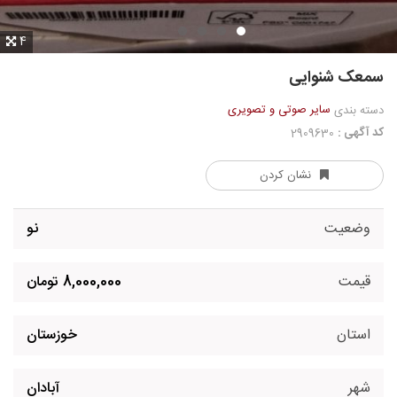
4
سمعک شنوایی
سایر صوتی و تصویری
دسته بندی
کد آگهی :
2909630
نشان کردن
وضعیت
نو
قیمت
8,000,000 تومان
استان
خوزستان
شهر
آبادان