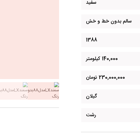
سفید
سالم بدون خط و خش
1388
140,000 کیلومتر
230,000,000 تومان
گیلان
رشت