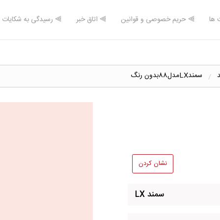
 ها
⫸ حریم خصوصی و قوانین
⫸ اتاق خبر
⫸ رسیدگی به شکایات
سمندLXمدل88بدون رنگ
نشان کردن
سمند LX