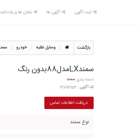
⫸ ثبت آگهی
⫸ آگهی ها
⫸ نشان ها و یادداشت
وسایل نقلیه
خودرو
سمند
بازگشت
سمندLXمدل88بدون رنگ
سمند
دسته بندی
کد آگهی :
1977353
دریافت اطلاعات تماس
نوع سمند