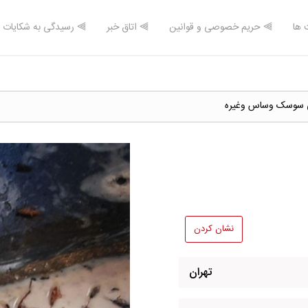
 ها
⫸ حریم خصوصی و قوانین
⫸ اتاق خبر
⫸ رسیدگی به شکایات
 سوسک وساس وغیره
نشان کردن
تهران