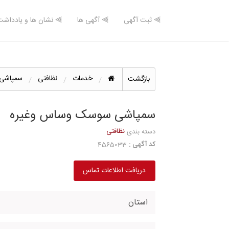
⫸ ثبت آگهی
⫸ آگهی ها
⫸ نشان ها و یادداشت
خدمات
نظافتی
سمپاشی
بازگشت
سمپاشی سوسک وساس وغیره
نظافتی
دسته بندی
کد آگهی :
4565033
دریافت اطلاعات تماس
استان