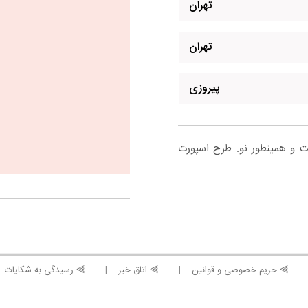
تهران
تهران
پیروزی
 سال، کمر کش است و همینطور نو. طرح اسپورت
⫸ حریم خصوصی و قوانین
⫸ اتاق خبر
⫸ رسیدگی به شکایات