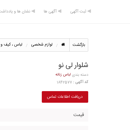
⫸ ثبت آگهی
⫸ آگهی ها
⫸ نشان ها و یادداشت
لوازم شخصی
لباس ، کیف و
بازگشت
شلوار لی نو
لباس زنانه
دسته بندی
کد آگهی :
1842577
دریافت اطلاعات تماس
قیمت