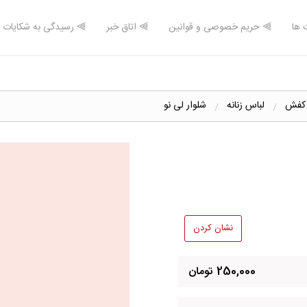
 ها
⫸ حریم خصوصی و قوانین
⫸ اتاق خبر
⫸ رسیدگی به شکایات
 کفش
لباس زنانه
شلوار لی نو
نشان کردن
250,000 تومان