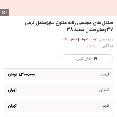
1
صندل های مجلسی زنانه متنوع سایزصندل کرمی
37وسایزصندل سفید 38
کیف | کمربند | کفش زنانه
دسته بندی
کد آگهی :
1983901
نشان کردن
قیمت
1,300,000 تومان
استان
تهران
شهر
تهران