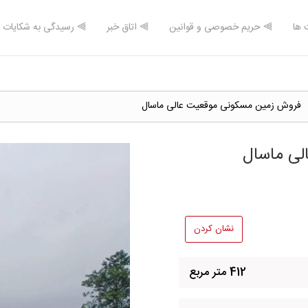
 ها
⫸ حریم خصوصی و قوانین
⫸ اتاق خبر
⫸ رسیدگی به شکایات
فروش زمین مسکونی موقعیت عالی ماسال
لی ماسال
نشان کردن
412 متر مربع