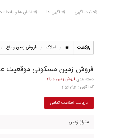
⫸ ثبت آگهی
⫸ آگهی ها
⫸ نشان ها و یادداشت
املاک
فروش زمین و باغ
بازگشت
فروش زمین مسکونی موقعیت عا
فروش زمین و باغ
دسته بندی
کد آگهی :
4567911
دریافت اطلاعات تماس
متراژ زمین