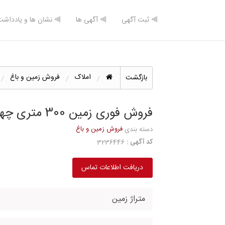
⫸ ثبت آگهی
⫸ آگهی ها
⫸ نشان ها و یادداشت
املاک
فروش زمین و باغ
بازگشت
فروش فوری زمین 300 متری چهار دیواری محصور
فروش زمین و باغ
دسته بندی
کد آگهی :
3236446
دریافت اطلاعات تماس
متراژ زمین