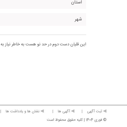
استان
شهر
این قلیان دست دوم در حد نو هست به خاطر نیاز به
⫸ ثبت آگهی
⫸ آگهی ها
⫸ نشان ها و یادداشت ها
© فوری 1404 | کلیه حقوق محفوظ است