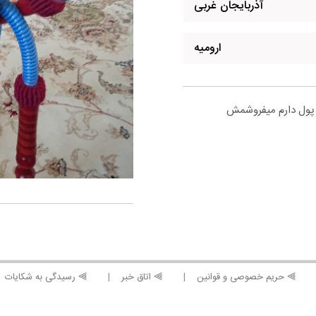
آذربایجان غربی
ارومیه
 پول دارم میفروشمش
⫸ حریم خصوصی و قوانین
⫸ اتاق خبر
⫸ رسیدگی به شکایات