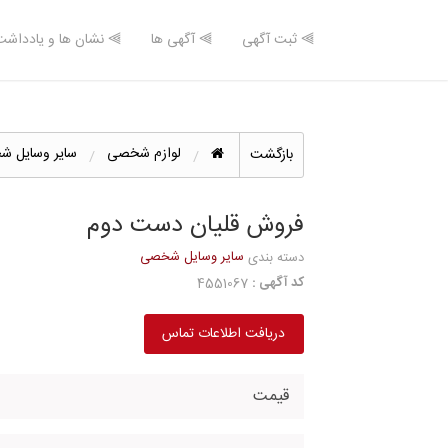
⫸ ثبت آگهی
⫸ آگهی ها
⫸ نشان ها و یادداشت
لوازم شخصی
سایر وسایل 
بازگشت
فروش قلیان دست دوم
سایر وسایل شخصی
دسته بندی
کد آگهی :
4551067
دریافت اطلاعات تماس
قیمت