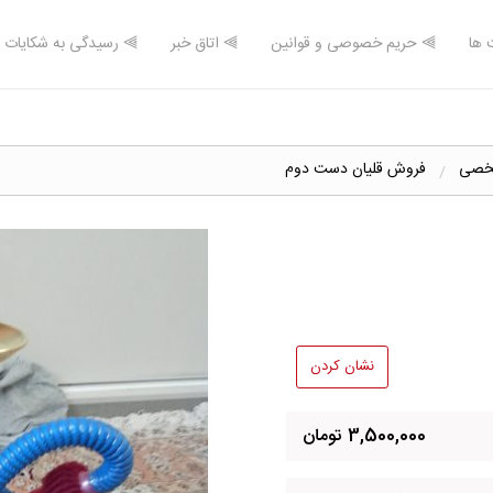
 ها
⫸ حریم خصوصی و قوانین
⫸ اتاق خبر
⫸ رسیدگی به شکایات
شخصی
فروش قلیان دست دوم
نشان کردن
3,500,000 تومان